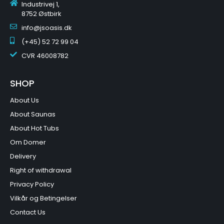
Industrivej 1,
8752 Østbirk
info@jsoasis.dk
(+45) 52 72 99 04
CVR
46008782
SHOP
About Us
About Saunas
About Hot Tubs
Om Domer
Delivery
Right of withdrawal
Privacy Policy
Vilkår og Betingelser
Contact Us