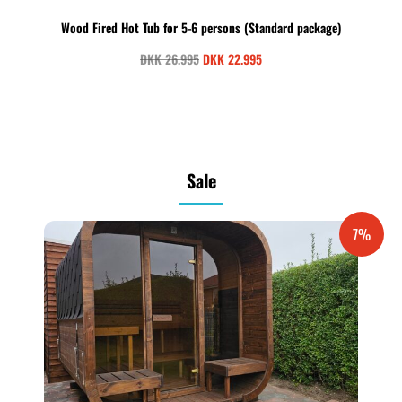
Wood Fired Hot Tub for 5-6 persons (Standard package)
DKK
26.995
DKK
22.995
Sale
7%