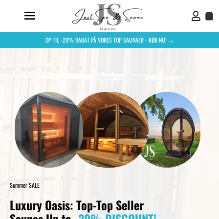
OP TIL -20% RABAT PÅ VORES TOP SAUNAER - KØB NU! →
Summer SALE
Luxury Oasis: Top-Top Seller
Saunas Up to
-20% DISCOUNT!