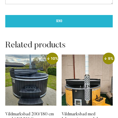
SEND
Related products
↓ 10%
↓ 9%
Vildmarksbad 200/180 cm
Vildmarksbad med