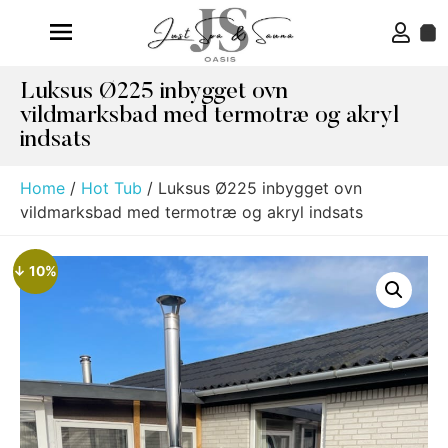
Luksus Ø225 inbygget ovn
vildmarksbad med termotræ og akryl
indsats
Home
/
Hot Tub
/ Luksus Ø225 inbygget ovn
vildmarksbad med termotræ og akryl indsats
↓ 10%