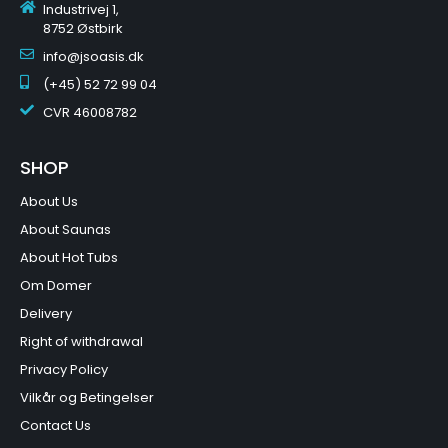
Industrivej 1,
8752 Østbirk
info@jsoasis.dk
(+45) 52 72 99 04
CVR
46008782
SHOP
About Us
About Saunas
About Hot Tubs
Om Domer
Delivery
Right of withdrawal
Privacy Policy
Vilkår og Betingelser
Contact Us