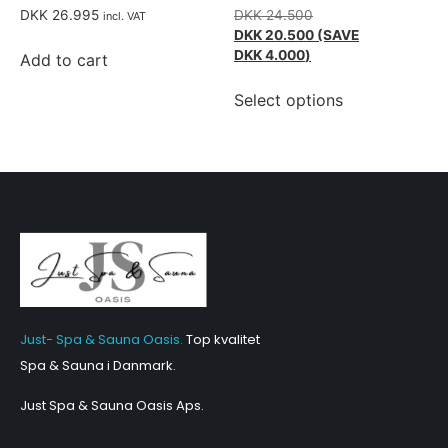
DKK
26.995
DKK
24.500
incl. VAT
DKK
20.500
(SAVE
DKK
4.000
)
Add to cart
Select options
Just- Spa & Sauna Oasis.
Top kvalitet
Spa & Sauna i Danmark.
Just Spa & Sauna Oasis Aps
.