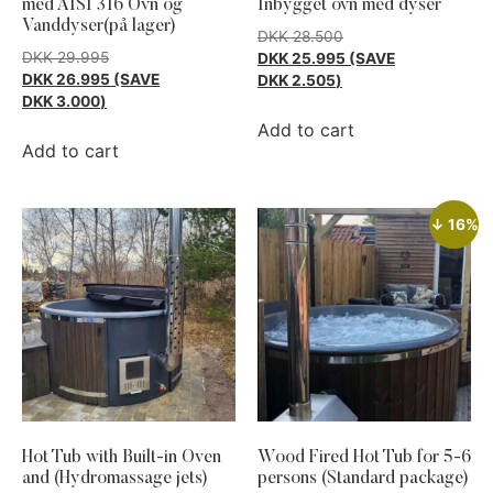
med AISI 316 Ovn og
Inbygget ovn med dyser
Vanddyser(på lager)
DKK
28.500
DKK
29.995
DKK
25.995
(SAVE
DKK
26.995
(SAVE
DKK
2.505
)
DKK
3.000
)
Add to cart
Add to cart
↓ 16%
Hot Tub with Built-in Oven
Wood Fired Hot Tub for 5-6
and (Hydromassage jets)
persons (Standard package)