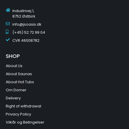
Industrivej 1,
8752 Østbirk
info@jsoasis.dk
(+45) 52 72 99 04
CVR
46008782
SHOP
About Us
About Saunas
About Hot Tubs
Om Domer
Delivery
Right of withdrawal
Privacy Policy
Vilkår og Betingelser