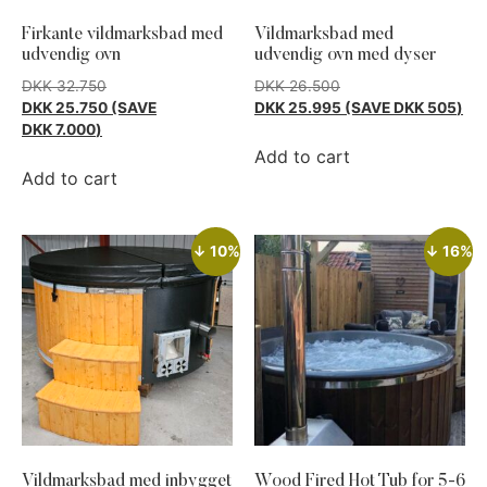
Firkante vildmarksbad med
Vildmarksbad med
udvendig ovn
udvendig ovn med dyser
DKK
32.750
DKK
26.500
DKK
25.750
(SAVE
DKK
25.995
(SAVE
DKK
505
)
DKK
7.000
)
Add to cart
Add to cart
↓ 10%
↓ 16%
Vildmarksbad med inbygget
Wood Fired Hot Tub for 5-6