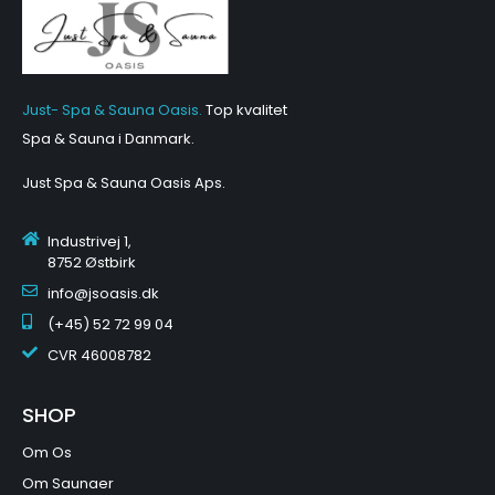
Just- Spa & Sauna Oasis.
Top kvalitet
Spa & Sauna i Danmark.
Just Spa & Sauna Oasis Aps
.
Industrivej 1,
8752 Østbirk
info@jsoasis.dk
(+45) 52 72 99 04
CVR
46008782
SHOP
Om Os
Om Saunaer