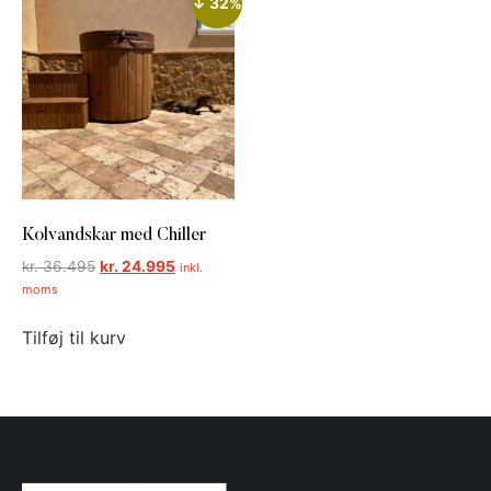
↓ 32%
Kolvandskar med Chiller
kr.
36.495
kr.
24.995
inkl.
moms
Tilføj til kurv