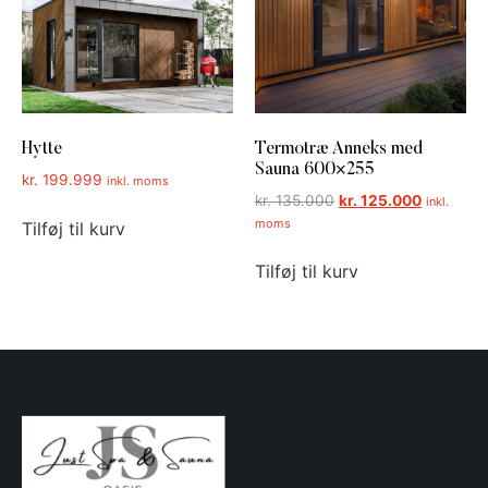
Hytte
Termotræ Anneks med
Sauna 600×255
kr.
199.999
inkl. moms
kr.
135.000
kr.
125.000
inkl.
moms
Tilføj til kurv
Tilføj til kurv