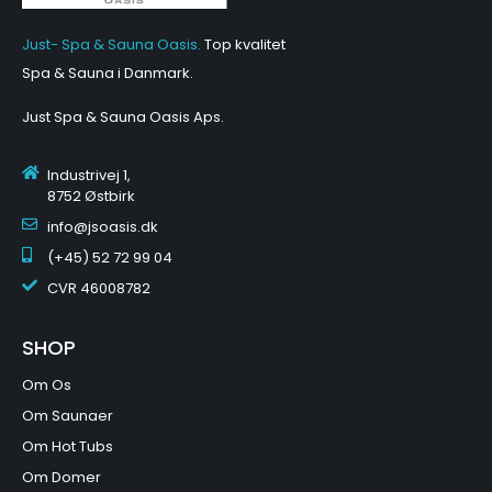
Just- Spa & Sauna Oasis.
Top kvalitet
Spa & Sauna i Danmark.
Just Spa & Sauna Oasis Aps
.
Industrivej 1,
8752 Østbirk
info@jsoasis.dk
(+45) 52 72 99 04
CVR
46008782
SHOP
Om Os
Om Saunaer
Om Hot Tubs
Om Domer