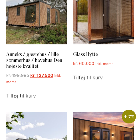
Anneks / gæstehus / lille
Glass Hytte
sommerhus / havehus Den
kr.
60.000
inkl. moms
højeste kvalitet
kr.
199.995
kr.
127.500
inkl.
Tilføj til kurv
moms
Tilføj til kurv
↓ 7%