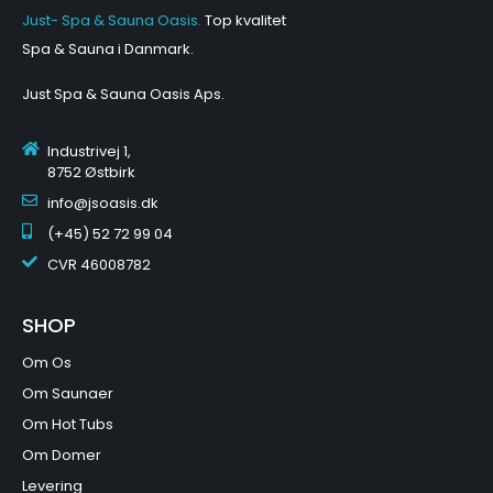
Just- Spa & Sauna Oasis.
Top kvalitet
Spa & Sauna i Danmark.
Just Spa & Sauna Oasis Aps
.
Industrivej 1,
8752 Østbirk
info@jsoasis.dk
(+45) 52 72 99 04
CVR
46008782
SHOP
Om Os
Om Saunaer
Om Hot Tubs
Om Domer
Levering