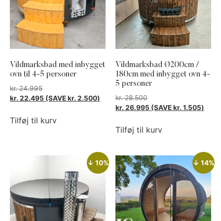
Vildmarksbad med inbygget
Vildmarksbad Ø200cm /
ovn til 4-5 personer
180cm med inbygget ovn 4-
5 personer
kr.
24.995
kr.
28.500
kr.
22.495
(SAVE
kr.
2.500
)
kr.
26.995
(SAVE
kr.
1.505
)
Tilføj til kurv
Tilføj til kurv
↓ 10%
↓ 14%