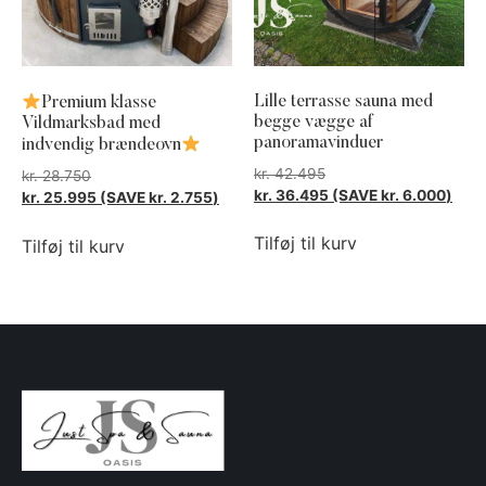
Lille terrasse sauna med
Premium klasse
begge vægge af
Vildmarksbad med
panoramavinduer
indvendig brændeovn
kr.
42.495
kr.
28.750
kr.
36.495
(SAVE
kr.
6.000
)
kr.
25.995
(SAVE
kr.
2.755
)
Tilføj til kurv
Tilføj til kurv