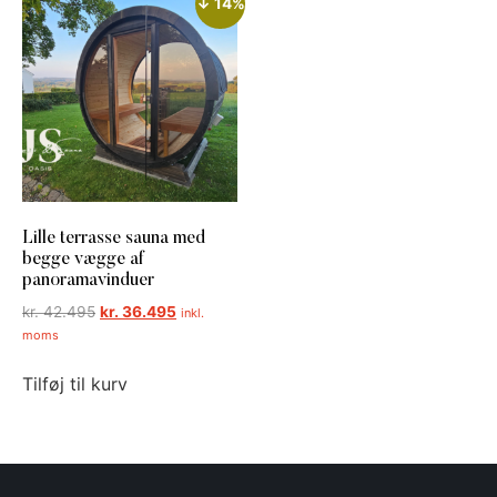
↓ 14%
Lille terrasse sauna med
begge vægge af
panoramavinduer
kr.
42.495
kr.
36.495
inkl.
moms
Tilføj til kurv