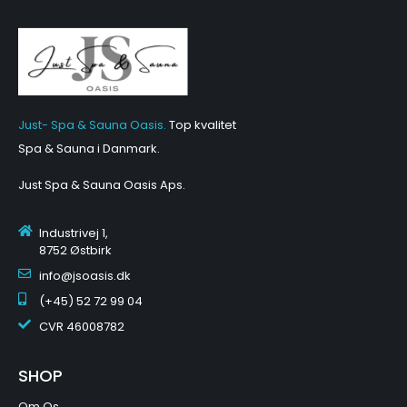
Just- Spa & Sauna Oasis.
Top kvalitet
Spa & Sauna i Danmark.
Just Spa & Sauna Oasis Aps
.
Industrivej 1,
8752 Østbirk
info@jsoasis.dk
(+45) 52 72 99 04
CVR
46008782
SHOP
Om Os