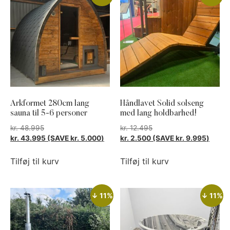
Arkformet 280cm lang
Håndlavet Solid solseng
sauna til 5-6 personer
med lang holdbarhed!
kr.
48.995
kr.
12.495
kr.
43.995
(SAVE
kr.
5.000
)
kr.
2.500
(SAVE
kr.
9.995
)
Tilføj til kurv
Tilføj til kurv
↓ 11%
↓ 11%