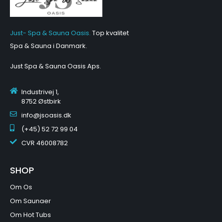
Just- Spa & Sauna Oasis.
Top kvalitet
Spa & Sauna i Danmark.
Just Spa & Sauna Oasis Aps
.
Industrivej 1,
8752 Østbirk
info@jsoasis.dk
(+45) 52 72 99 04
CVR
46008782
SHOP
Om Os
Om Saunaer
Om Hot Tubs