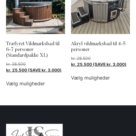
Træfyret Vildmarksbad til
Akryl vildmarksbad til 4-5
6-7 personer
personer
(Standardpakke XL)
kr.
28.500
kr.
28.500
kr.
25.500
(SAVE
kr.
3.000
)
kr.
25.500
(SAVE
kr.
3.000
)
Vælg muligheder
Vælg muligheder