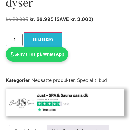
dyser
kr.
29.995
kr.
26.995
(SAVE
kr.
3.000
)
TILFØJ TIL KURV
Skriv til os på WhatsApp
Kategorier
Nedsatte produkter
,
Special tilbud