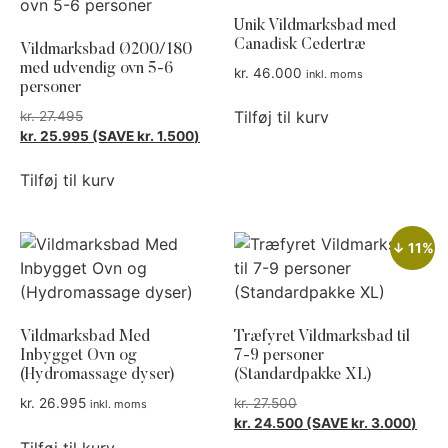
Unik Vildmarksbad med
Canadisk Cedertræ
Vildmarksbad Ø200/180
med udvendig ovn 5-6
kr.
46.000
inkl. moms
personer
Tilføj til kurv
kr.
27.495
kr.
25.995
(SAVE
kr.
1.500
)
Tilføj til kurv
↓ 11%
Vildmarksbad Med
Træfyret Vildmarksbad til
Inbygget Ovn og
7-9 personer
(Hydromassage dyser)
(Standardpakke XL)
kr.
26.995
kr.
27.500
inkl. moms
kr.
24.500
(SAVE
kr.
3.000
)