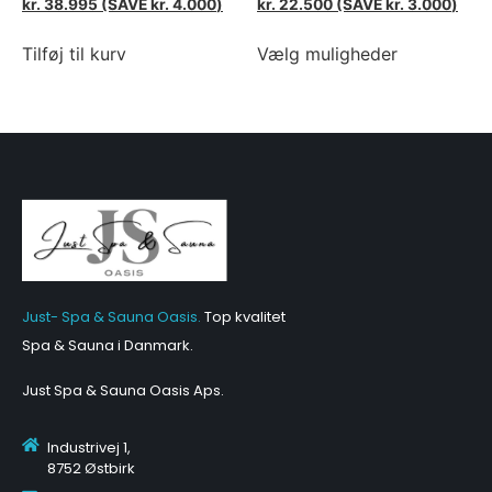
kr.
38.995
(SAVE
kr.
4.000
)
kr.
22.500
(SAVE
kr.
3.000
)
Tilføj til kurv
Vælg muligheder
Just- Spa & Sauna Oasis.
Top kvalitet
Spa & Sauna i Danmark.
Just Spa & Sauna Oasis Aps
.
Industrivej 1,
8752 Østbirk