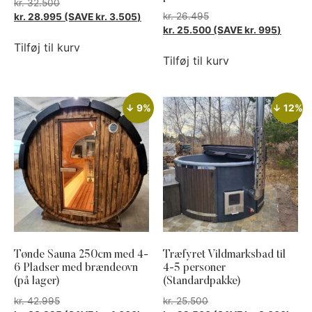
kr.
32.500
kr.
26.495
kr.
28.995
(SAVE
kr.
3.505
)
kr.
25.500
(SAVE
kr.
995
)
Tilføj til kurv
Tilføj til kurv
↓ 9%
↓ 12%
Tønde Sauna 250cm med 4-
Træfyret Vildmarksbad til
6 Pladser med brændeovn
4-5 personer
(på lager)
(Standardpakke)
kr.
42.995
kr.
25.500