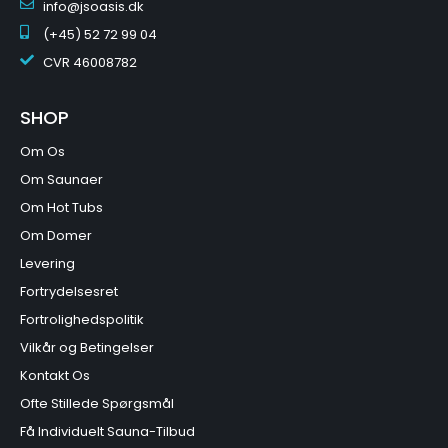
info@jsoasis.dk
(+45) 52 72 99 04
CVR
46008782
SHOP
Om Os
Om Saunaer
Om Hot Tubs
Om Domer
Levering
Fortrydelsesret
Fortrolighedspolitik
Vilkår og Betingelser
Kontakt Os
Ofte Stillede Spørgsmål
Få Individuelt Sauna-Tilbud