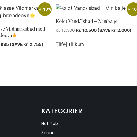
↓ 10%
↓ 1
Koldt Vand/Isbad – Minibalje
sse Vildmarksbad med
kr.
12.500
kr.
10.500
(SAVE
kr.
2.000
)
ndeovn
Tilføj til kurv
.995
(SAVE
kr.
2.755
)
KATEGORIER
Hot Tub
Sauna