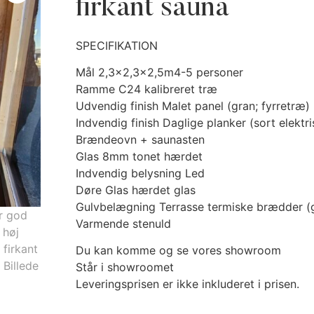
firkant sauna
SPECIFIKATION
Mål 2,3×2,3×2,5m4-5 personer
Ramme C24 kalibreret træ
Udvendig finish Malet panel (gran; fyrretræ)
Indvendig finish Daglige planker (sort elektri
Brændeovn + saunasten
Glas 8mm tonet hærdet
Indvendig belysning Led
Døre Glas hærdet glas
Gulvbelægning Terrasse termiske brædder (g
Varmende stenuld
Du kan komme og se vores showroom
Står i showroomet
Leveringsprisen er ikke inkluderet i prisen.