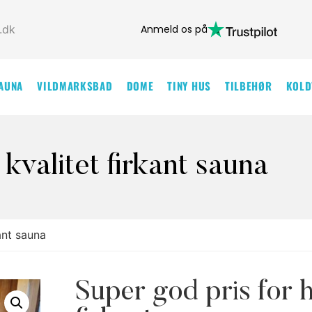
Anmeld os på
.dk
AUNA
VILDMARKSBAD
DOME
TINY HUS
TILBEHØR
KOLD
 kvalitet firkant sauna
ant sauna
Super god pris for h