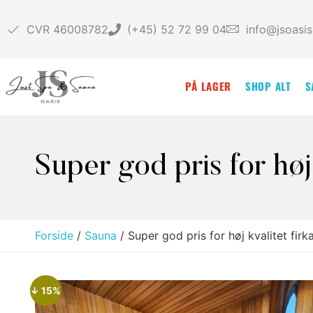
CVR
46008782
(+45) 52 72 99 04
info@jsoasis
PÅ LAGER
SHOP ALT
S
Super god pris for høj
Forside
/
Sauna
/ Super god pris for høj kvalitet firk
↓ 15%