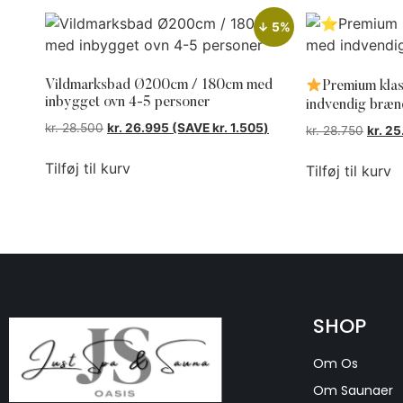
↓ 5%
Vildmarksbad Ø200cm / 180cm med
Premium kla
inbygget ovn 4-5 personer
indvendig bræ
kr.
28.500
kr.
26.995
(SAVE
kr.
1.505
)
kr.
28.750
kr.
25
Tilføj til kurv
Tilføj til kurv
SHOP
Om Os
Om Saunaer