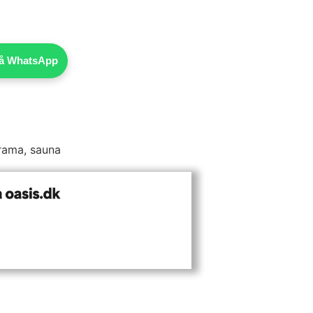
 på WhatsApp
rama
,
sauna