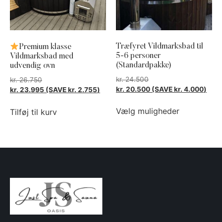
Træfyret Vildmarksbad til
Premium klasse
5-6 personer
Vildmarksbad med
(Standardpakke)
udvendig ovn
kr.
24.500
kr.
26.750
kr.
20.500
(SAVE
kr.
4.000
)
kr.
23.995
(SAVE
kr.
2.755
)
Vælg muligheder
Tilføj til kurv