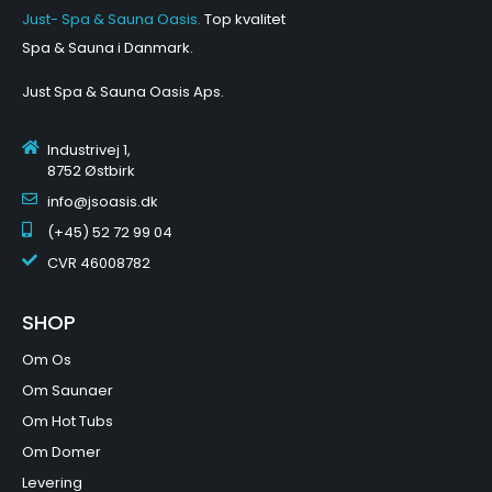
Just- Spa & Sauna Oasis.
Top kvalitet
Spa & Sauna i Danmark.
Just Spa & Sauna Oasis Aps
.
Industrivej 1,
8752 Østbirk
info@jsoasis.dk
(+45) 52 72 99 04
CVR
46008782
SHOP
Om Os
Om Saunaer
Om Hot Tubs
Om Domer
Levering