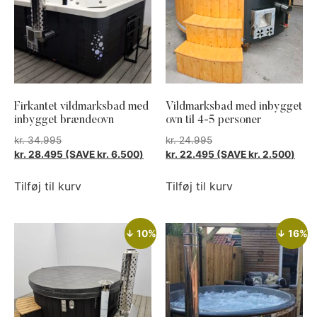
Firkantet vildmarksbad med
Vildmarksbad med inbygget
inbygget brændeovn
ovn til 4-5 personer
kr.
34.995
kr.
24.995
kr.
28.495
(SAVE
kr.
6.500
)
kr.
22.495
(SAVE
kr.
2.500
)
Tilføj til kurv
Tilføj til kurv
↓ 10%
↓ 16%