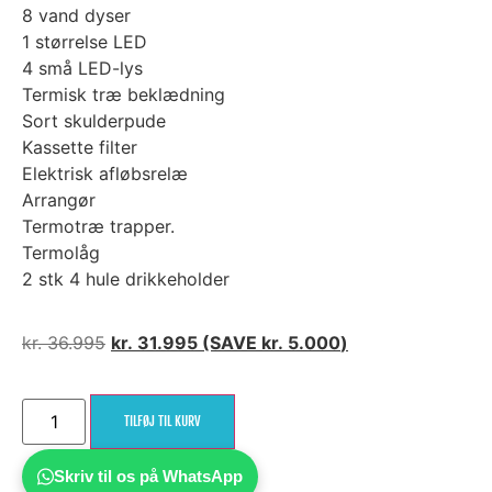
8 vand dyser
1 størrelse LED
4 små LED-lys
Termisk træ beklædning
Sort skulderpude
Kassette filter
Elektrisk afløbsrelæ
Arrangør
Termotræ trapper.
Termolåg
2 stk 4 hule drikkeholder
kr.
36.995
kr.
31.995
(SAVE
kr.
5.000
)
TILFØJ TIL KURV
Skriv til os på WhatsApp