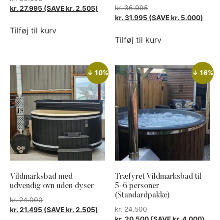
kr.
36.995
kr.
27.995
(SAVE
kr.
2.505
)
kr.
31.995
(SAVE
kr.
5.000
)
Tilføj til kurv
Tilføj til kurv
↓ 10%
↓ 16%
Vildmarksbad med
Træfyret Vildmarksbad til
udvendig ovn uden dyser
5-6 personer
(Standardpakke)
kr.
24.000
kr.
24.500
kr.
21.495
(SAVE
kr.
2.505
)
kr.
20.500
(SAVE
kr.
4.000
)