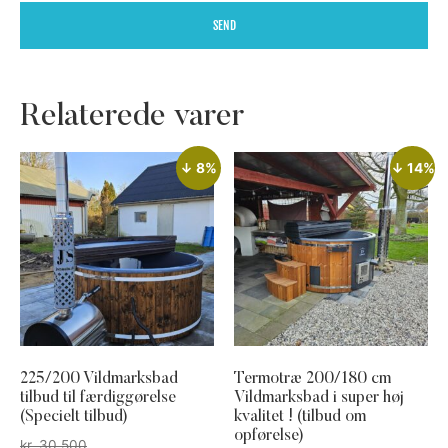
SEND
Relaterede varer
↓ 8%
↓ 14%
225/200 Vildmarksbad
Termotræ 200/180 cm
tilbud til færdiggørelse
Vildmarksbad i super høj
(Specielt tilbud)
kvalitet ! (tilbud om
opførelse)
kr.
30.500