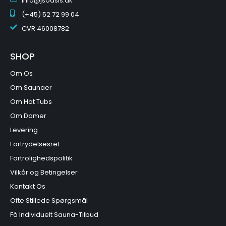
info@jsoasis.dk
(+45) 52 72 99 04
CVR
46008782
SHOP
Om Os
Om Saunaer
Om Hot Tubs
Om Domer
Levering
Fortrydelsesret
Fortrolighedspolitik
Vilkår og Betingelser
Kontakt Os
Ofte Stillede Spørgsmål
Få Individuelt Sauna-Tilbud