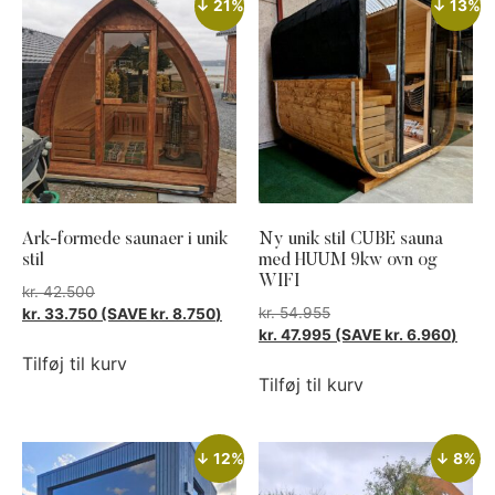
↓ 21%
↓ 13%
Ark-formede saunaer i unik
Ny unik stil CUBE sauna
stil
med HUUM 9kw ovn og
WIFI
kr.
42.500
kr.
54.955
kr.
33.750
(SAVE
kr.
8.750
)
kr.
47.995
(SAVE
kr.
6.960
)
Tilføj til kurv
Tilføj til kurv
↓ 12%
↓ 8%