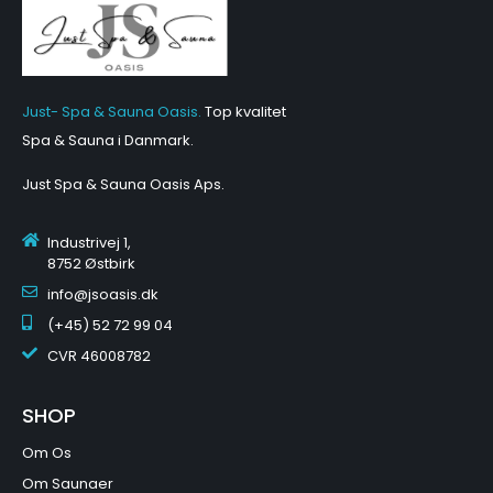
Just- Spa & Sauna Oasis.
Top kvalitet
Spa & Sauna i Danmark.
Just Spa & Sauna Oasis Aps
.
Industrivej 1,
8752 Østbirk
info@jsoasis.dk
(+45) 52 72 99 04
CVR
46008782
SHOP
Om Os
Om Saunaer