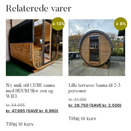
Relaterede varer
↓ 13%
↓ 8%
Ny unik stil CUBE sauna
Lille terrasse Sauna til 2-3
med HUUM 9kw ovn og
personer
WIFI
kr.
31.250
kr.
54.955
kr.
28.750
(SAVE
kr.
2.500
)
kr.
47.995
(SAVE
kr.
6.960
)
Tilføj til kurv
Tilføj til kurv