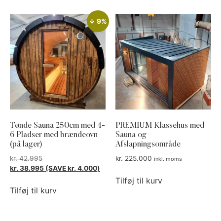
↓ 9%
Tønde Sauna 250cm med 4-
PREMIUM Klassehus med
6 Pladser med brændeovn
Sauna og
(på lager)
Afslapningsområde
kr.
42.995
kr.
225.000
inkl. moms
kr.
38.995
(SAVE
kr.
4.000
)
Tilføj til kurv
Tilføj til kurv