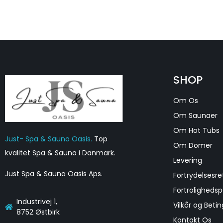
SHOP
Om Os
Om Saunaer
Om Hot Tubs
Just- Spa & Sauna Oasis.
Top
Om Domer
kvalitet Spa & Sauna i Danmark.
Levering
Just Spa & Sauna Oasis Aps
.
Fortrydelsesre
Fortrolighedspo
Industrivej 1,
Vilkår og Betin
8752 Østbirk
Kontakt Os