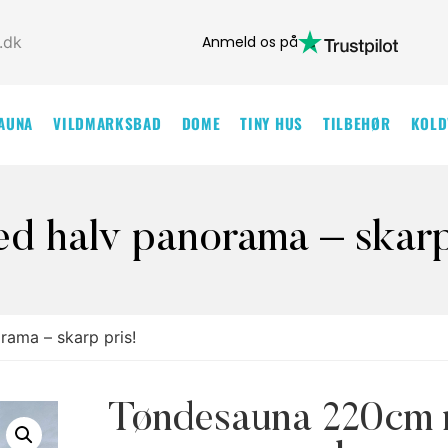
Anmeld os på
.dk
AUNA
VILDMARKSBAD
DOME
TINY HUS
TILBEHØR
KOLD
 halv panorama – skarp
ama – skarp pris!
Tøndesauna 220cm 