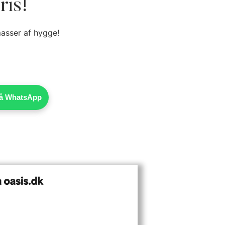
ris!
masser af hygge!
 på WhatsApp