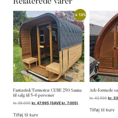
Relaterede varer
↓ 13%
Fantastisk Termotræ CUBE 250 Sauna
Ark-formede sau
til salg til 5-6 personer
kr.
42.500
kr.
33
kr.
55.000
kr.
47.995
(SAVE
kr.
7.005
)
Tilføj til kurv
Tilføj til kurv