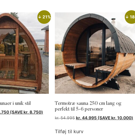
↓ 21%
↓ 1
naer i unik stil
Termotræ sauna 250 cm lang og
perfekt til 5-6 personer
.750
(SAVE
kr.
8.750
)
kr.
54.995
kr.
44.995
(SAVE
kr.
10.000
)
Tilføj til kurv