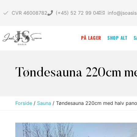
CVR
46008782
(+45) 52 72 99 04
info@jsoasis
PÅ LAGER
SHOP ALT
S
Tøndesauna 220cm med
Forside
/
Sauna
/ Tøndesauna 220cm med halv panor