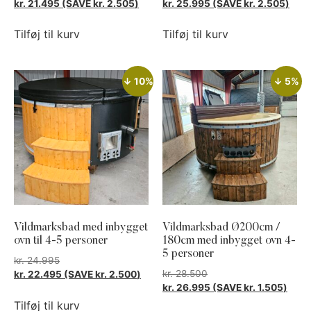
kr.
21.495
(SAVE
kr.
2.505
)
kr.
25.995
(SAVE
kr.
2.505
)
Tilføj til kurv
Tilføj til kurv
↓ 10%
↓ 5%
Vildmarksbad med inbygget
Vildmarksbad Ø200cm /
ovn til 4-5 personer
180cm med inbygget ovn 4-
5 personer
kr.
24.995
kr.
28.500
kr.
22.495
(SAVE
kr.
2.500
)
kr.
26.995
(SAVE
kr.
1.505
)
Tilføj til kurv