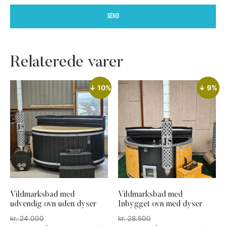
SEND
Relaterede varer
↓ 10%
↓ 9%
Vildmarksbad med
Vildmarksbad med
udvendig ovn uden dyser
Inbygget ovn med dyser
kr.
24.000
kr.
28.500