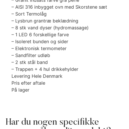
– Granit Indsats farve grå perle
– AISI 316 inbygget ovn med Skorstene sæt
– Sort Termolåg
– Lysbrun grantræ beklædning
– 8 stk vand dyser (hydromassage)
– 1 LED 6 forskellige farve
– Isoleret bunden og sider
– Elektronisk termometer
– Sandfilter udløb
– 2 stk stål band
– Trappen + 4 hul drikkehylder
Levering Hele Denmark
Pris efter aftale
På lager
Har du nogen specifikke